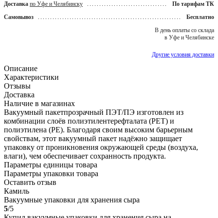
Доставка
по Уфе и Челябинску
По тарифам ТК
Самовывоз
Бесплатно
В день оплаты со склада
в Уфе и Челябинске
Другие условия доставки
Описание
Характеристики
Отзывы
Доставка
Наличие в магазинах
Вакуумный пакетпрозрачный ПЭТ/ПЭ изготовлен из
комбинации слоёв полиэтилентерефталата (PET) и
полиэтилена (PE). Благодаря своим высоким барьерным
свойствам, этот вакуумный пакет надёжно защищает
упаковку от проникновения окружающей среды (воздуха,
влаги), чем обеспечивает сохранность продукта.
Параметры единицы товара
Параметры упаковки товара
Оставить отзыв
Камиль
Вакуумные упаковки для хранения сыра
5
/5
Купил вакуумные упаковки для хранения сыра на