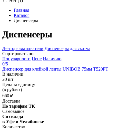
Нет (
1
)
Главная
Каталог
Диспенсеры
Диспенсеры
Ленторазматыватели
Диспенсеры для скотча
Сортировать по
Популярности
Цене
Наличию
0
/5
Диспенсер для клейкой ленты UNIBOB 75мм Т520РТ
В наличии
20 шт
Цена за единицу
(в рублях)
660 ₽
Доставка
По тарифам ТК
Самовывоз
Со склада
в Уфе и Челябинске
Количество