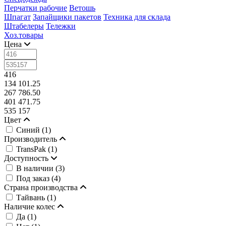
Перчатки рабочие
Ветошь
Шпагат
Запайщики пакетов
Техника для склада
Штабелеры
Тележки
Хоз.товары
Цена
416
134 101.25
267 786.50
401 471.75
535 157
Цвет
Синий (
1
)
Производитель
TransPak (
1
)
Доступность
В наличии (
3
)
Под заказ (
4
)
Страна производства
Тайвань (
1
)
Наличие колес
Да (
1
)