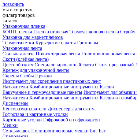
позвонить
мы в соцсетях
фильтр товаров
каталог
Упаковочная пленка
БОПП пленка
Пленка пищевая
Термоусадочная пленка
Стрейч 
Упаковка для маркетплейсов
Термоэтикетки
Курьерские пакеты
Грипперы
Упаковочная лента
Стальная лента
Полиэстеровая лента
Полипропиленовая лента
Скотч (клейкая лента)
Цветной скотч
Специализированный скотч
Скотч прозрачный
Крепеж для упаковочной ленты
Скрепы
Скобы
Пряжки
Инструмент для скрепления пластиковых лент
Натяжители
Комбинированные инструменты
Клещи
Вакуумные и термоусадочные пакеты
Инструмент для обвязки 
Натяжители
Комбинированные инструменты
Клещи и пломби
Диспенсеры
Ленторазматыватели
Диспенсеры для скотча
Гофротара и картонные уголки
Картонные уголки
Гофрокороб и гофрокартон
Мешки
Сетка-мешок
Полипропиленовые мешки
Биг Бэг
Спецодежда