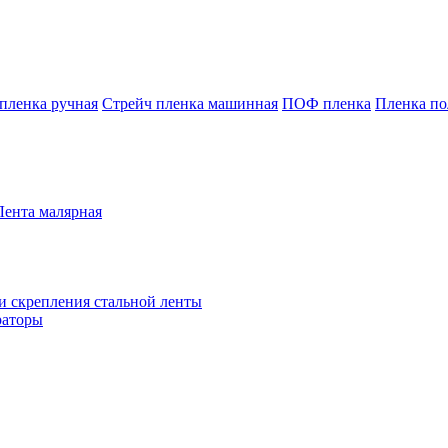
пленка ручная
Стрейч пленка машинная
ПОФ пленка
Пленка по
Лента малярная
и скрепления стальной ленты
раторы