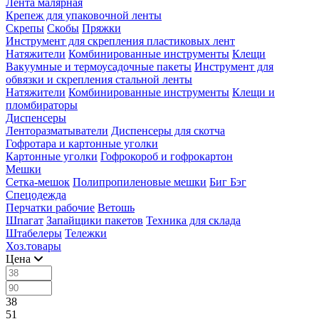
Лента малярная
Крепеж для упаковочной ленты
Скрепы
Скобы
Пряжки
Инструмент для скрепления пластиковых лент
Натяжители
Комбинированные инструменты
Клещи
Вакуумные и термоусадочные пакеты
Инструмент для
обвязки и скрепления стальной ленты
Натяжители
Комбинированные инструменты
Клещи и
пломбираторы
Диспенсеры
Ленторазматыватели
Диспенсеры для скотча
Гофротара и картонные уголки
Картонные уголки
Гофрокороб и гофрокартон
Мешки
Сетка-мешок
Полипропиленовые мешки
Биг Бэг
Спецодежда
Перчатки рабочие
Ветошь
Шпагат
Запайщики пакетов
Техника для склада
Штабелеры
Тележки
Хоз.товары
Цена
38
51