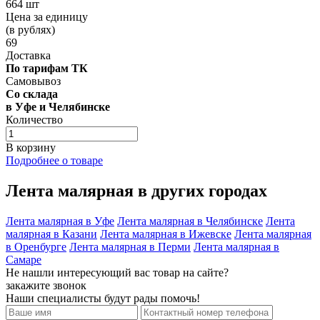
664 шт
Цена за единицу
(в рублях)
69
Доставка
По тарифам ТК
Самовывоз
Со склада
в Уфе и Челябинске
Количество
В корзину
Подробнее о товаре
Лента малярная в других городах
Лента малярная в Уфе
Лента малярная в Челябинске
Лента
малярная в Казани
Лента малярная в Ижевске
Лента малярная
в Оренбурге
Лента малярная в Перми
Лента малярная в
Самаре
Не нашли интересующий вас товар на сайте?
закажите звонок
Наши специалисты будут рады помочь!