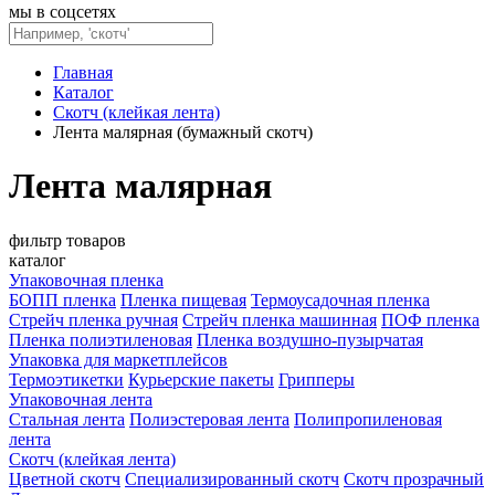
мы в соцсетях
Главная
Каталог
Скотч (клейкая лента)
Лента малярная (бумажный скотч)
Лента малярная
фильтр товаров
каталог
Упаковочная пленка
БОПП пленка
Пленка пищевая
Термоусадочная пленка
Стрейч пленка ручная
Стрейч пленка машинная
ПОФ пленка
Пленка полиэтиленовая
Пленка воздушно-пузырчатая
Упаковка для маркетплейсов
Термоэтикетки
Курьерские пакеты
Грипперы
Упаковочная лента
Стальная лента
Полиэстеровая лента
Полипропиленовая
лента
Скотч (клейкая лента)
Цветной скотч
Специализированный скотч
Скотч прозрачный