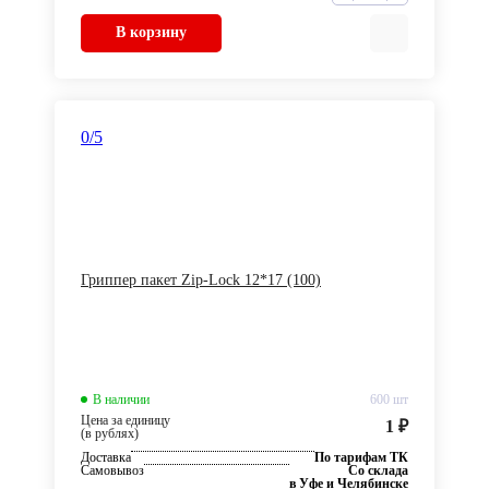
В корзину
0
/5
Гриппер пакет Zip-Lock 12*17 (100)
В наличии
600 шт
Цена за единицу
1 ₽
(в рублях)
Доставка
По тарифам ТК
Самовывоз
Со склада
в Уфе и Челябинске