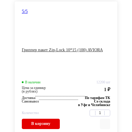
5
/5
Гриппер пакет Zip-Lock 10*15 (100) AVIORA
В наличии
12200 шт
Цена за единицу
1 ₽
(в рублях)
Доставка
По тарифам ТК
Самовывоз
Со склада
в Уфе и Челябинске
Количество
В корзину