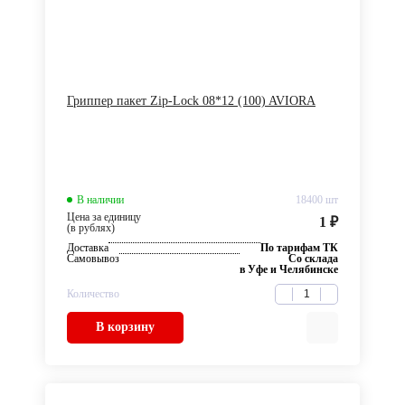
Гриппер пакет Zip-Lock 08*12 (100) AVIORA
В наличии
18400 шт
Цена за единицу
1 ₽
(в рублях)
Доставка
По тарифам ТК
Самовывоз
Со склада
в Уфе и Челябинске
Количество
В корзину