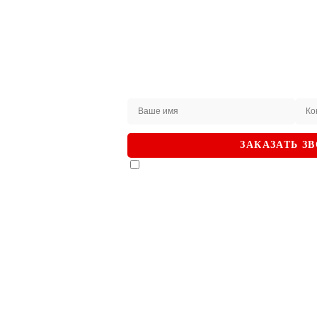
Не нашли
интересующий вас
товар на сайте?
ЗАКАЖИТЕ
ЗАКАЗАТЬ З
ЗВОНОК
Я даю согласие на
обработку перс
Наши специалисты
подтверждаю, что ознакомлен с
Полит
будут рады помочь!