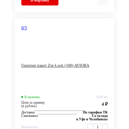
В корзину
0
/5
Гриппер пакет Zip-Lock (100) AVIORA
В наличии
3200 шт
Цена за единицу
4 ₽
(в рублях)
Доставка
По тарифам ТК
Самовывоз
Со склада
в Уфе и Челябинске
Количество