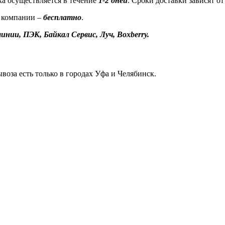
а осуществляется в течение
1-2 дней
. Сроки доставки зависят о
 компании –
бесплатно
.
инии, ПЭК, Байкал Сервис, Луч, Boxberry.
воза есть только в городах Уфа и Челябинск.