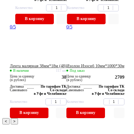
Количество
Количество
В корзину
В корзину
0
/5
0
/5
Лента малярная 38мм*18м (48)
Изолон Изосиб 10мм*1000*30м
В наличии
117 шт
Под заказ
Цена за единицу
Цена за единицу
38
2709
(в рублях)
(в рублях)
Доставка
По тарифам ТК
Доставка
По тарифам ТК
Самовывоз
Со склада
Самовывоз
Со склада
в Уфе и Челябинске
в Уфе и Челябинске
Количество
Количество
В корзину
В корзину
<
>