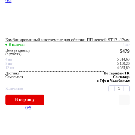
0
/5
Комбинированный инструмент для обвязки ПП лентой ST13 -12мм
В наличии
4 шт
Цена за единицу
5479
(в рублях)
4 шт
5 314,63
8 шт
5 150,26
12 шт
4 985,89
Доставка
По тарифам ТК
Самовывоз
Со склада
в Уфе и Челябинске
Количество
В корзину
0
/5