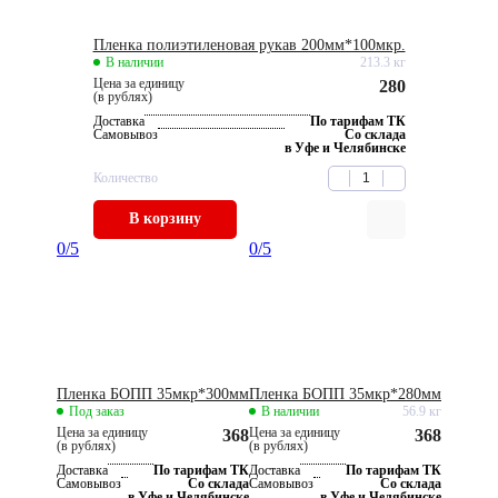
Пленка полиэтиленовая рукав 200мм*100мкр.
В наличии
213.3 кг
Цена за единицу
280
(в рублях)
Доставка
По тарифам ТК
Самовывоз
Со склада
в Уфе и Челябинске
Количество
В корзину
0
/5
0
/5
Пленка БОПП 35мкр*300мм
Пленка БОПП 35мкр*280мм
Под заказ
В наличии
56.9 кг
Цена за единицу
Цена за единицу
368
368
(в рублях)
(в рублях)
Доставка
По тарифам ТК
Доставка
По тарифам ТК
Самовывоз
Со склада
Самовывоз
Со склада
в Уфе и Челябинске
в Уфе и Челябинске