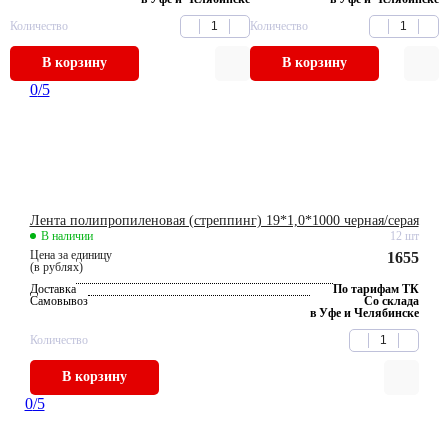
Количество
Количество
В корзину
В корзину
0
/5
Лента полипропиленовая (стреппинг) 19*1,0*1000 черная/серая
В наличии
12 шт
Цена за единицу
1655
(в рублях)
Доставка
По тарифам ТК
Самовывоз
Со склада
в Уфе и Челябинске
Количество
В корзину
0
/5