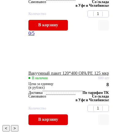
Самовывоз
Со склада
в Уфе и Челябинске
Количество
В корзину
0
/5
Вакуумный пакет 120*400 OРА/РЕ 125 мкр
В наличии
600 шт
Цена за единицу
8
(в рублях)
Доставка
По тарифам ТК
Самовывоз
Со склада
в Уфе и Челябинске
Количество
В корзину
<
>