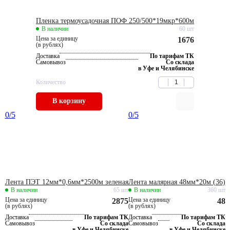
Пленка термоусадочная ПОФ 250/500*19мкр*600м
В наличии
60 шт
Цена за единицу
1676
(в рублях)
Доставка
По тарифам ТК
Самовывоз
Со склада
в Уфе и Челябинске
Количество
В корзину
0
/5
0
/5
Лента ПЭТ 12мм*0,6мм*2500м зеленая
Лента малярная 48мм*20м (36)
В наличии
65 шт
В наличии
360 шт
Цена за единицу
Цена за единицу
2875
48
(в рублях)
(в рублях)
Доставка
По тарифам ТК
Доставка
По тарифам ТК
Самовывоз
Со склада
Самовывоз
Со склада
в Уфе и Челябинске
в Уфе и Челябинске