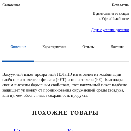
Самовывоз
Бесплатно
В день оплаты со склада
в Уфе и Челябинске
Другие условия доставки
Описание
Характеристики
Отзывы
Доставка
Вакуумный пакет прозрачный ПЭТ/ПЭ изготовлен из комбинации
слоёв полиэтилентерефталата (PET) и полиэтилена (PE). Благодаря
своим высоким барьерным свойствам, этот вакуумный пакет надёжно
защищает упаковку от проникновения окружающей среды (воздуха,
влаги), чем обеспечивает сохранность продукта.
ПОХОЖИЕ ТОВАРЫ
0
/5
0
/5