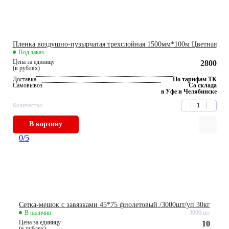
Пленка воздушно-пузырчатая трехслойная 1500мм*100м Цветная
Под заказ
Цена за единицу
2800
(в рублях)
Доставка
По тарифам ТК
Самовывоз
Со склада
в Уфе и Челябинске
Количество
В корзину
0
/5
Сетка-мешок с завязками 45*75 фиолетовый /3000шт/уп 30кг
В наличии
3000 шт
Цена за единицу
10
(в рублях)