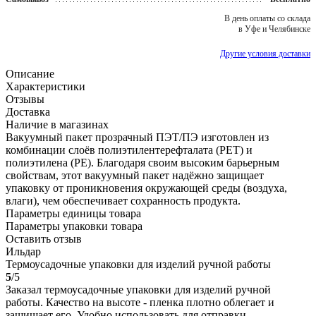
В день оплаты со склада
в Уфе и Челябинске
Другие условия доставки
Описание
Характеристики
Отзывы
Доставка
Наличие в магазинах
Вакуумный пакет прозрачный ПЭТ/ПЭ изготовлен из
комбинации слоёв полиэтилентерефталата (PET) и
полиэтилена (PE). Благодаря своим высоким барьерным
свойствам, этот вакуумный пакет надёжно защищает
упаковку от проникновения окружающей среды (воздуха,
влаги), чем обеспечивает сохранность продукта.
Параметры единицы товара
Параметры упаковки товара
Оставить отзыв
Ильдар
Термоусадочные упаковки для изделий ручной работы
5
/5
Заказал термоусадочные упаковки для изделий ручной
работы. Качество на высоте - пленка плотно облегает и
защищает его. Удобно использовать для отправки