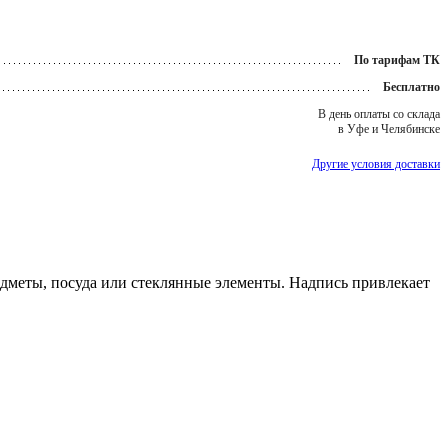
По тарифам ТК
Бесплатно
В день оплаты со склада
в Уфе и Челябинске
Другие условия доставки
редметы, посуда или стеклянные элементы. Надпись привлекает