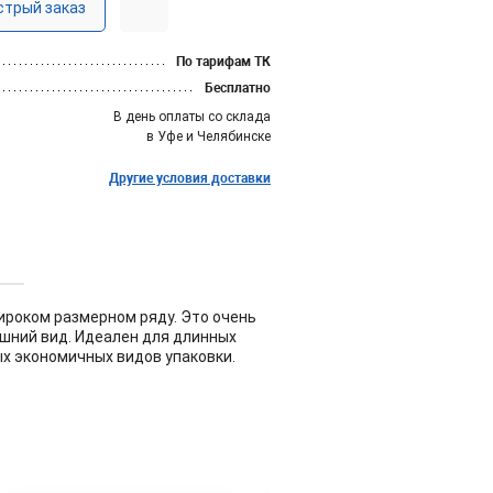
стрый заказ
По тарифам ТК
Бесплатно
В день оплаты со склада
в Уфе и Челябинске
Другие условия доставки
ироком размерном ряду. Это очень
ешний вид. Идеален для длинных
ых экономичных видов упаковки.