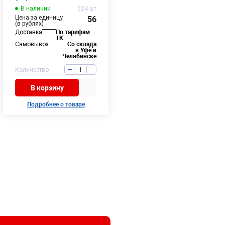
В наличии
524 шт
Цена за единицу
56
(в рублях)
Доставка
По тарифам
ТК
Самовывоз
Со склада
в Уфе и
Челябинске
Количество
В корзину
Подробнее о товаре