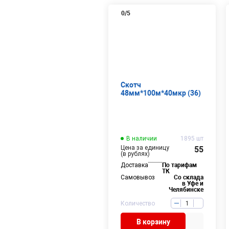
0
/5
Скотч
48мм*100м*40мкр (36)
В наличии
1895 шт
Цена за единицу
55
(в рублях)
Доставка
По тарифам
ТК
Самовывоз
Со склада
в Уфе и
Челябинске
Количество
В корзину