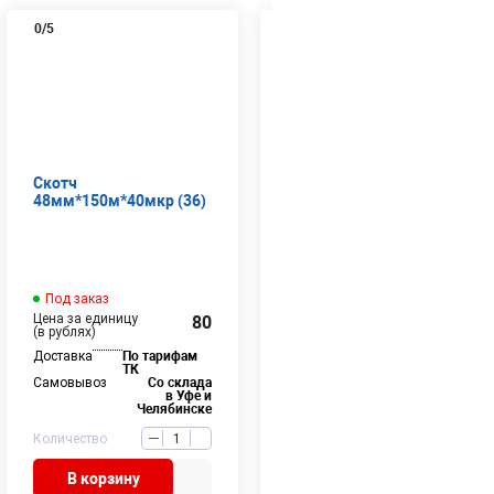
0
/5
0
/5
Скотч
Пленка ТУ ПОФ
48мм*150м*40мкр (36)
400/800*19мкр*600м
Под заказ
В наличии
9 шт
Цена за единицу
Цена за единицу
80
2636
(в рублях)
(в рублях)
Доставка
По тарифам
Доставка
По тарифам
ТК
ТК
Самовывоз
Со склада
Самовывоз
Со склада
в Уфе и
в Уфе и
Челябинске
Челябинске
Количество
Количество
В корзину
В корзину