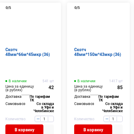
0
/5
0
/5
Скотч
Скотч
48мм*66м*45мкр (36)
48мм*150м*43мкр (36)
В наличии
541 шт
В наличии
1417 шт
Цена за единицу
Цена за единицу
42
85
(в рублях)
(в рублях)
Доставка
По тарифам
Доставка
По тарифам
ТК
ТК
Самовывоз
Со склада
Самовывоз
Со склада
в Уфе и
в Уфе и
Челябинске
Челябинске
Количество
Количество
В корзину
В корзину