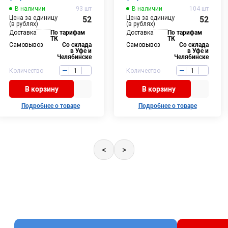
В наличии
93 шт
В наличии
104 шт
Цена за единицу
Цена за единицу
52
52
(в рублях)
(в рублях)
Доставка
По тарифам
Доставка
По тарифам
ТК
ТК
Самовывоз
Со склада
Самовывоз
Со склада
в Уфе и
в Уфе и
Челябинске
Челябинске
Количество
Количество
В корзину
В корзину
Подробнее о товаре
Подробнее о товаре
<
>