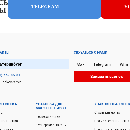
СЬ
TELEGRAM
Y
ЛЫ
ТАКТЫ
СВЯЗАТЬСЯ С НАМИ
атеринбург
Max
Telegram
What
0) 775-85-81
Заказать звонок
upakovkarb.ru
Я ПЛЁНКА
УПАКОВКА ДЛЯ
УПАКОВОЧНАЯ ЛЕНТ
МАРКЕТПЛЕЙСОВ
вая
Стальная лента
Термоэтикетки
ная пленка
Полиэстеровая лента
Курьерские пакеты
а ручная
Полипропиленовая л