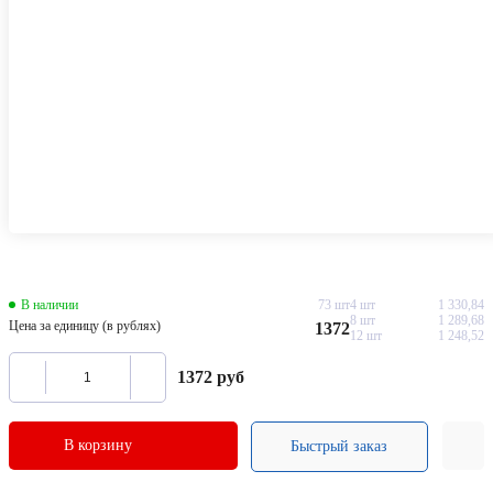
В наличии
73 шт
4 шт
1 330,84
8 шт
1 289,68
Цена за единицу (в рублях)
1372
12 шт
1 248,52
1372
руб
В корзину
Быстрый заказ