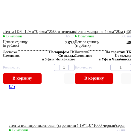
Лента ПЭТ 12мм*0,6мм*2500м зеленая
Лента малярная 48мм*20м (36)
В наличии
65 шт
В наличии
360 шт
Цена за единицу
Цена за единицу
2875
48
(в рублях)
(в рублях)
Доставка
По тарифам ТК
Доставка
По тарифам ТК
Самовывоз
Со склада
Самовывоз
Со склада
в Уфе и Челябинске
в Уфе и Челябинске
Количество
Количество
В корзину
В корзину
0
/5
Лента полипропиленовая (стреппинг) 19*1,0*1000 черная/серая
В наличии
22 шт