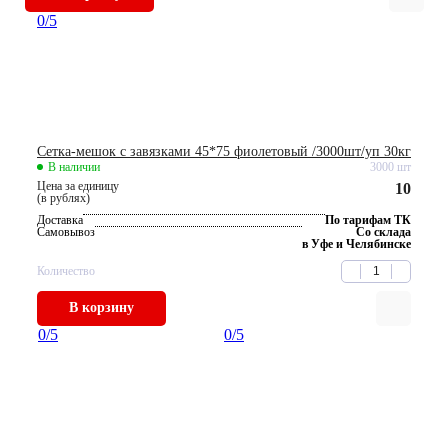
0
/5
Сетка-мешок с завязками 45*75 фиолетовый /3000шт/уп 30кг
В наличии
3000 шт
Цена за единицу
10
(в рублях)
Доставка
По тарифам ТК
Самовывоз
Со склада
в Уфе и Челябинске
Количество
В корзину
0
/5
0
/5