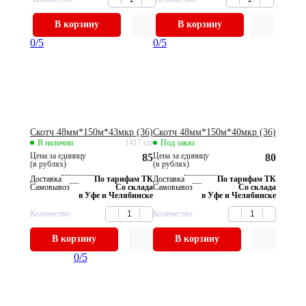
В корзину
В корзину
0
/5
0
/5
Скотч 48мм*150м*43мкр (36)
Скотч 48мм*150м*40мкр (36)
В наличии
1417 шт
Под заказ
Цена за единицу
Цена за единицу
85
80
(в рублях)
(в рублях)
Доставка
По тарифам ТК
Доставка
По тарифам ТК
Самовывоз
Со склада
Самовывоз
Со склада
в Уфе и Челябинске
в Уфе и Челябинске
Количество
Количество
В корзину
В корзину
0
/5