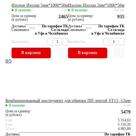
Изолон Изолар 5мм*1000*50м
Изолон Изолар 2мм*1000*50м
В наличии
7 шт
В наличии
202 шт
Цена за единицу
Цена за единицу
2465
935
(в рублях)
(в рублях)
Доставка
По тарифам ТК
Доставка
По тарифам ТК
Самовывоз
Со склада
Самовывоз
Со склада
в Уфе и Челябинске
в Уфе и Челябинске
Количество
Количество
В корзину
В корзину
0
/5
Комбинированный инструмент для обвязки ПП лентой ST13 -12мм
В наличии
4 шт
Цена за единицу
5479
(в рублях)
4 шт
5 314,63
8 шт
5 150,26
12 шт
4 985,89
Доставка
По тарифам ТК