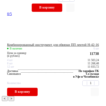
В корзину
0
/5
Комбинированный инструмент для обвязки ПП лентой H-42-16
В наличии
6 шт
Цена за единицу
11738
(в рублях)
4 шт
11 503,24
8 шт
11 268,48
12 шт
11 033,72
Доставка
По тарифам ТК
Самовывоз
Со склада
в Уфе и Челябинске
Количество
В корзину
<
>