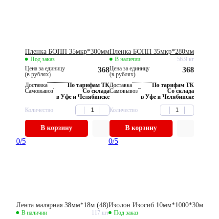
Пленка БОПП 35мкр*300мм
Пленка БОПП 35мкр*280мм
Под заказ
В наличии
56.9 кг
Цена за единицу
Цена за единицу
368
368
(в рублях)
(в рублях)
Доставка
По тарифам ТК
Доставка
По тарифам ТК
Самовывоз
Со склада
Самовывоз
Со склада
в Уфе и Челябинске
в Уфе и Челябинске
Количество
Количество
В корзину
В корзину
0
/5
0
/5
Лента малярная 38мм*18м (48)
Изолон Изосиб 10мм*1000*30м
В наличии
117 шт
Под заказ