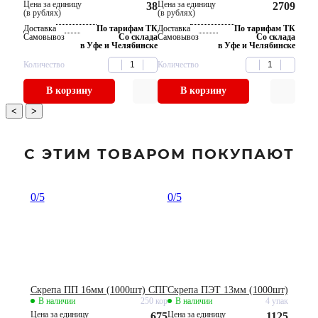
Цена за единицу
Цена за единицу
38
2709
(в рублях)
(в рублях)
Доставка
По тарифам ТК
Доставка
По тарифам ТК
Самовывоз
Со склада
Самовывоз
Со склада
в Уфе и Челябинске
в Уфе и Челябинске
Количество
Количество
В корзину
В корзину
<
>
С ЭТИМ ТОВАРОМ ПОКУПАЮТ
0
/5
0
/5
Скрепа ПП 16мм (1000шт) СПГ
Скрепа ПЭТ 13мм (1000шт)
В наличии
250 кор
В наличии
4 упак
Цена за единицу
Цена за единицу
675
1125