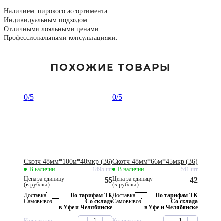
Наличием широкого ассортимента.
Индивидуальным подходом.
Отличными лояльными ценами.
Профессиональными консультациями.
ПОХОЖИЕ ТОВАРЫ
0
/5
0
/5
Скотч 48мм*100м*40мкр (36)
Скотч 48мм*66м*45мкр (36)
В наличии
1895 шт
В наличии
541 шт
Цена за единицу
Цена за единицу
55
42
(в рублях)
(в рублях)
Доставка
По тарифам ТК
Доставка
По тарифам ТК
Самовывоз
Со склада
Самовывоз
Со склада
в Уфе и Челябинске
в Уфе и Челябинске
Количество
Количество