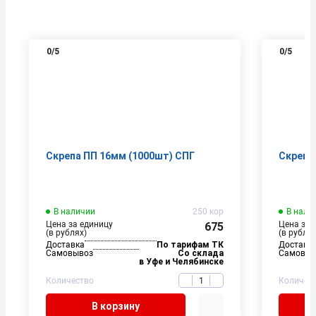
0
/5
0
/5
Скрепа ПП 16мм (1000шт) СПГ
Скрепа
В наличии
250 кор
В нали
Цена за единицу
Цена за 
675
(в рублях)
(в рублях
Доставка
По тарифам ТК
Доставк
Самовывоз
Со склада
Самовыв
в Уфе и Челябинске
Количество
Количес
В корзину