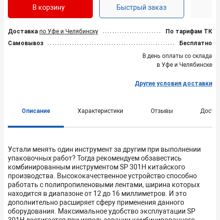
В корзину
Быстрый заказ
Доставка
по Уфе и Челябинску
По тарифам ТК
Самовывоз
Бесплатно
В день оплаты со склада
в Уфе и Челябинске
Другие условия доставки
Описание
Характеристики
Отзывы
Доста
Устали менять один инструмент за другим при выполнении
упаковочных работ? Тогда рекомендуем обзавестись
комбинированным инструментом SР 301H китайского
производства. Высококачественное устройство способно
работать с полипропиленовыми лентами, ширина которых
находится в диапазоне от 12 до 16 миллиметров. И это
дополнительно расширяет сферу применения данного
оборудования. Максимальное удобство эксплуатации SР