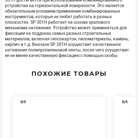
301H достигается при использовании комбинированного
устройства на горизонтальной поверхности. Это является
обязательным условием применения комбинированных
инструментов, которые не любят работать в разных
плоскостях. SР 301H работает на основе храпового
механизма натяжения. Устройство может применяться для
фиксации на поддонах самых разных строительных
материалов, включая гипсокартон, пиломатериалы, камень,
кирпич и т.д. Вначале SР 301H осуществит качественное
натяжение полипропиленовой ленты, после чего осуществит
ее не менее качественную фиксацию с помощью скобы.
ПОХОЖИЕ ТОВАРЫ
0
/5
0
/5