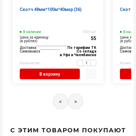
Скотч 48мм*100м*40мкр (36)
Скотч 
В наличии
1895 шт
В нали
Цена за единицу
Цена за 
55
(в рублях)
(в рублях
Доставка
По тарифам ТК
Доставк
Самовывоз
Со склада
Самовыв
в Уфе и Челябинске
Количество
Количес
В корзину
<
>
С ЭТИМ ТОВАРОМ ПОКУПАЮТ