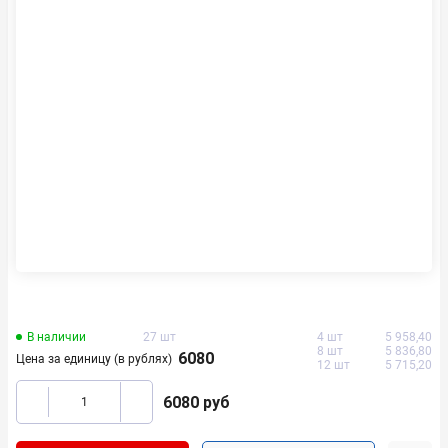
В наличии
27 шт
4 шт
5 958,40
8 шт
5 836,80
6080
Цена за единицу (в рублях)
12 шт
5 715,20
6080
руб