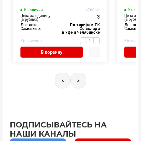
В наличии
6700 шт
В нали
Цена за единицу
Цена за 
3
(в рублях)
(в рублях
Доставка
По тарифам ТК
Доставк
Самовывоз
Со склада
Самовыв
в Уфе и Челябинске
Количество
Количес
В корзину
<
>
ПОДПИСЫВАЙТЕСЬ НА
НАШИ КАНАЛЫ