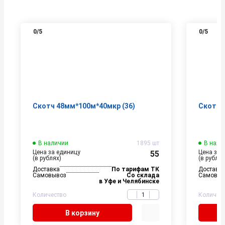
0
/5
0
/5
Скотч 48мм*100м*40мкр (36)
Скотч 
В наличии
1895 шт
В нали
Цена за единицу
Цена за 
55
(в рублях)
(в рублях
Доставка
По тарифам ТК
Доставк
Самовывоз
Со склада
Самовыв
в Уфе и Челябинске
Количество
Количес
В корзину