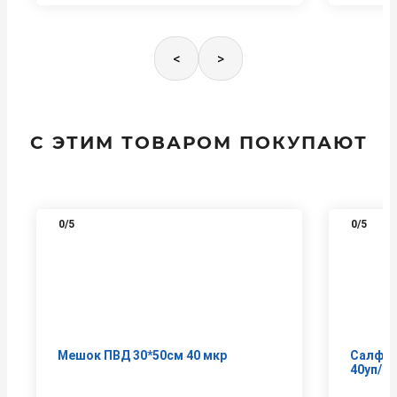
<
>
С ЭТИМ ТОВАРОМ ПОКУПАЮТ
0
/5
0
/5
Мешок ПВД 30*50см 40 мкр
Салфет
40уп/к