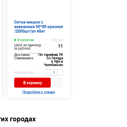
Сетка-мешок с
завязками 50*80 красная
/2000шт/уп 40кг
В наличии
700 шт
Цена за единицу
11
(в рублях)
Доставка
По тарифам ТК
Самовывоз
Со склада
в Уфе и
Челябинске
Количество
В корзину
Подробнее о товаре
их городах