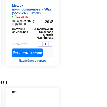
Мешок
полипропиленовый 50кг
(55*95см) 55гр/м2
Под заказ
Цена за единицу
20 ₽
(в рублях)
Доставка
По тарифам ТК
Самовывоз
Со склада
в Уфе и
Челябинске
Количество
Уточнить наличие
Подробнее о товаре
АЮТ
0
/5