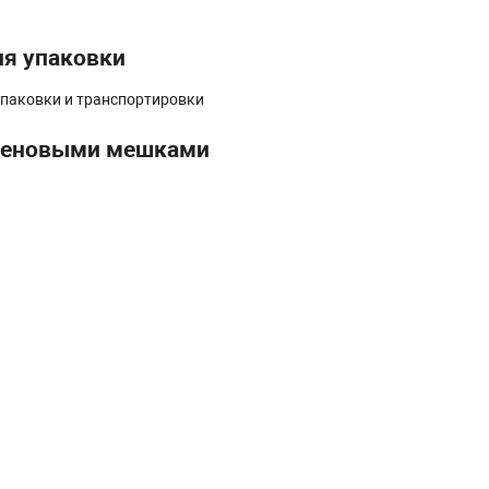
ля упаковки
упаковки и транспортировки
иленовыми мешками