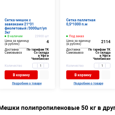
Сетка-мешок с
Сетка паллетная
завязками 21*31
0,5*1000 п.м
фиолетовый /3000шт/уп
3кг
В наличии
23900 шт
Под заказ
Цена за единицу
Цена за единицу
4
2114
(в рублях)
(в рублях)
Доставка
По тарифам ТК
Доставка
По тарифам ТК
Самовывоз
Со склада
Самовывоз
Со склада
в Уфе и
в Уфе и
Челябинске
Челябинске
Количество
Количество
В корзину
В корзину
Подробнее о товаре
Подробнее о товаре
Мешки полипропиленовые 50 кг в друг