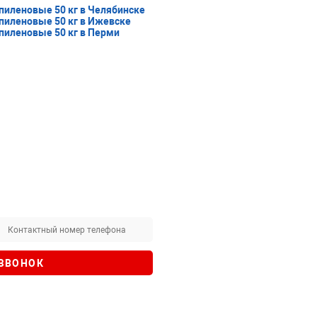
иленовые 50 кг в Челябинске
иленовые 50 кг в Ижевске
иленовые 50 кг в Перми
 ЗВОНОК
нальных данных
, а также
ой конфиденциальности