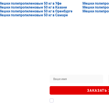
Мешки полипропиленовые 50 кг в Уфе
Мешки полипроп
Мешки полипропиленовые 50 кг в Казани
Мешки полипроп
Мешки полипропиленовые 50 кг в Оренбурге
Мешки полипроп
Мешки полипропиленовые 50 кг в Самаре
с товар на сайте?
ВОНОК
ЗАКАЗАТЬ
рады помочь!
Я даю согласие на
обработку персо
подтверждаю, что ознакомлен с
Политик