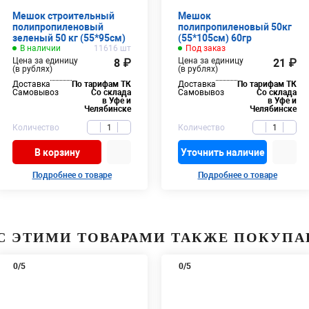
Мешок строительный
Мешок
полипропиленовый
полипропиленовый 50кг
зеленый 50 кг (55*95см)
(55*105см) 60гр
В наличии
11616 шт
Под заказ
Цена за единицу
Цена за единицу
8 ₽
21 ₽
(в рублях)
(в рублях)
Доставка
По тарифам ТК
Доставка
По тарифам ТК
Самовывоз
Со склада
Самовывоз
Со склада
в Уфе и
в Уфе и
Челябинске
Челябинске
Количество
Количество
В корзину
Уточнить наличие
Подробнее о товаре
Подробнее о товаре
С ЭТИМИ ТОВАРАМИ ТАКЖЕ ПОКУП
0
/5
0
/5