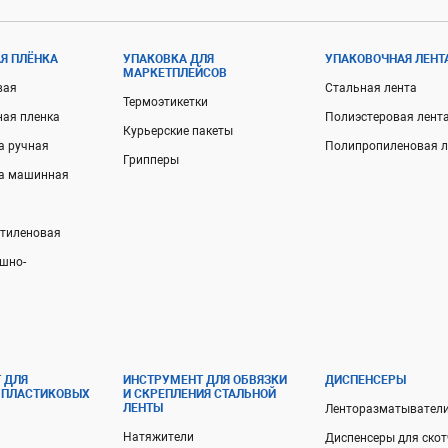
Я ПЛЁНКА
УПАКОВКА ДЛЯ
УПАКОВОЧНАЯ ЛЕНТ
МАРКЕТПЛЕЙСОВ
вая
Стальная лента
Термоэтикетки
ная пленка
Полиэстеровая лент
Курьерские пакеты
а ручная
Полипропиленовая л
Грипперы
ка машинная
этиленовая
шно-
 ДЛЯ
ИНСТРУМЕНТ ДЛЯ ОБВЯЗКИ
ДИСПЕНСЕРЫ
 ПЛАСТИКОВЫХ
И СКРЕПЛЕНИЯ СТАЛЬНОЙ
ЛЕНТЫ
Ленторазматывател
Натяжители
Диспенсеры для ско