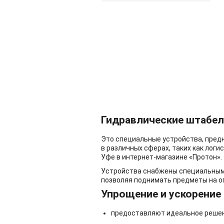
Не нашли интересующий ва
ЗАКАЖИТЕ З
Наши специалисты будут 
Гидравлические штабел
Это специальные устройства, пред
в различных сферах, таких как логи
Уфе в интернет-магазине «Протон».
Устройства снабжены специальными
позволяя поднимать предметы на о
Упрощение и ускорение 
предоставляют идеальное решени