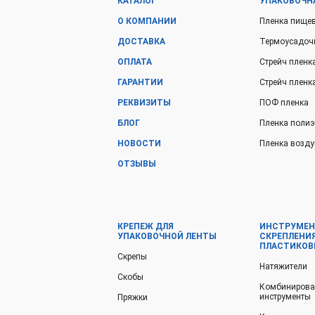
КАТАЛОГ
УПАКОВОЧН
О КОМПАНИИ
Пленка пище
ДОСТАВКА
Термоусадоч
ОПЛАТА
Стрейч пленк
ГАРАНТИИ
Стрейч плен
РЕКВИЗИТЫ
ПОФ пленка
БЛОГ
Пленка поли
НОВОСТИ
Пленка возду
ОТЗЫВЫ
КРЕПЕЖ ДЛЯ
ИНСТРУМЕН
УПАКОВОЧНОЙ ЛЕНТЫ
СКРЕПЛЕНИ
ПЛАСТИКОВ
Скрепы
Натяжители
Скобы
Комбиниров
инструменты
Пряжки