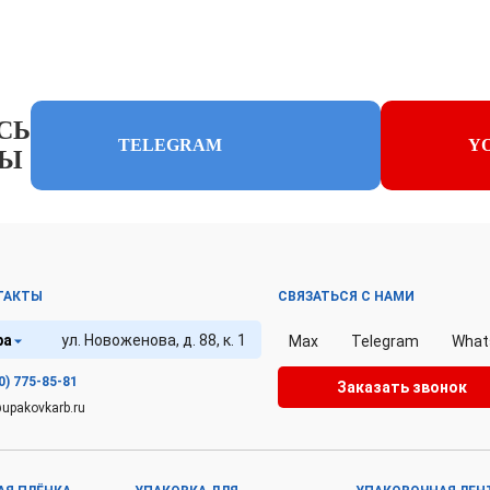
СЬ
TELEGRAM
Y
ЛЫ
ТАКТЫ
СВЯЗАТЬСЯ С НАМИ
фа
ул. Новоженова, д. 88, к. 1
Max
Telegram
What
0) 775-85-81
Заказать звонок
upakovkarb.ru