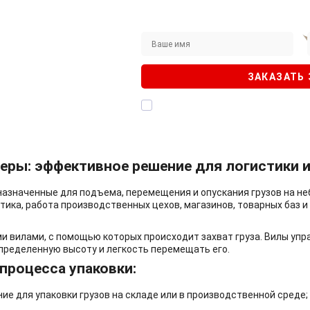
с товар на сайте?
ВОНОК
ЗАКАЗАТЬ
рады помочь!
Я даю согласие на
обработку персон
подтверждаю, что ознакомлен с
Политик
еры: эффективное решение для логистики 
назначенные для подъема, перемещения и опускания грузов на н
стика, работа производственных цехов, магазинов, товарных баз и
 вилами, с помощью которых происходит захват груза. Вилы упр
пределенную высоту и легкость перемещать его.
процесса упаковки:
е для упаковки грузов на складе или в производственной среде;