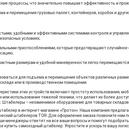
ские процессы, что значительно повышает эффективность и прои
ма и перемещения грузовых паллет, контейнеров, коробок и други
стыми, удобными и эффективными системами контроля и управлен
безопасных условиях;
альными приспособлениями, которые предотвращают случайное 
ксацию;
пактным размерам и удобной маневренности легко перемещаются 
зоваться для подъема и перемещения объектов различных разме
 складе или в производственном помещении.
еристики этих устройств включают простоту использования, моб
 или использования тяжелой техники, что делает их более дост
. Штабелеры – незаменимое оборудование для товарных складов
табелер в интернет-магазине «Протон». Наша компания предлага
еский штабелеров TOR. Для оформления заказа позвоните нам п
аши менеджеры ответят на все ваши вопросы и помогут подобрат
же купить самоходный штабелер. Упростите и ускорьте вашу логис