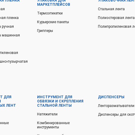
АЯ ПЛЁНКА
УПАКОВКА ДЛЯ
УПАКОВОЧНАЯ ЛЕН
МАРКЕТПЛЕЙСОВ
вая
Стальная лента
Термоэтикетки
ная пленка
Полиэстеровая лента
Курьерские пакеты
а ручная
Полипропиленовая л
Грипперы
ка машинная
этиленовая
шно-пузырчатая
Т ДЛЯ
ИНСТРУМЕНТ ДЛЯ
ДИСПЕНСЕРЫ
Я
ОБВЯЗКИ И СКРЕПЛЕНИЯ
ЫХ ЛЕНТ
СТАЛЬНОЙ ЛЕНТЫ
Ленторазматыватели
Натяжители
Диспенсеры для скот
анные
Комбинированные
инструменты